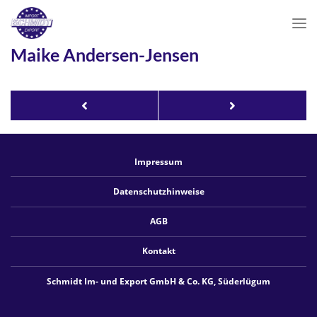
Schmidt
Im-
und
Maike Andersen-Jensen
Export
-
Ihr
Partner
Andrea
Dörte
zwischen
Einzelhandel
Nolte
Block
und
Herstellern.
Impressum
Datenschutzhinweise
AGB
Kontakt
Schmidt Im- und Export GmbH & Co. KG, Süderlügum