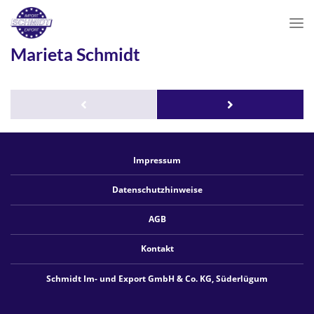
Schmidt
Im-
und
Marieta Schmidt
Export
-
Ihr
Partner
Sören
zwischen
Einzelhandel
Matthiesen
und
Herstellern.
Impressum
Datenschutzhinweise
AGB
Kontakt
Schmidt Im- und Export GmbH & Co. KG, Süderlügum