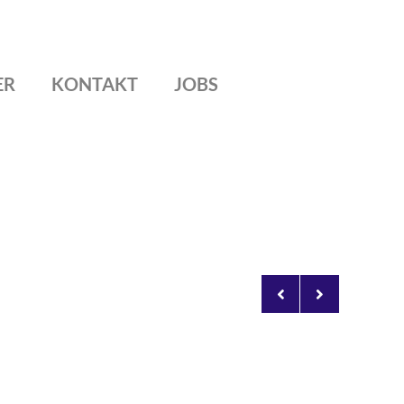
ER
KONTAKT
JOBS
Claudia
Dörte
Jans
Suchalla