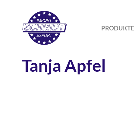
Schmidt
Im-
und
PRODUKTE
Export
-
Ihr
Partner
Tanja Apfel
zwischen
Einzelhandel
und
Herstellern.